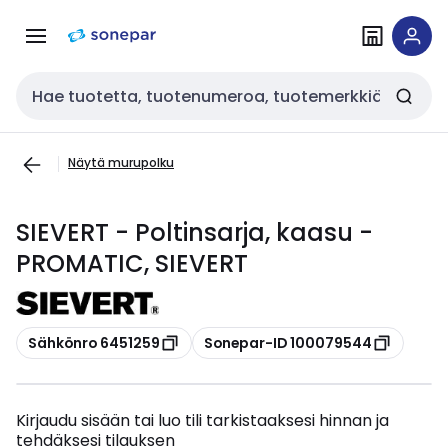
Siirry
Siirry
navigointiin
sisältöön
Haku
Näytä murupolku
SIEVERT - Poltinsarja, kaasu -
PROMATIC, SIEVERT
Kopioi
Kopioi
Sähkönro 6451259
Sonepar-ID 100079544
Kirjaudu sisään tai luo tili tarkistaaksesi hinnan ja
tehdäksesi tilauksen