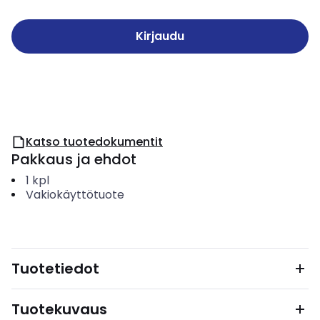
Kirjaudu
Katso tuotedokumentit
Pakkaus ja ehdot
1
kpl
Vakiokäyttötuote
Tuotetiedot
Tuotekuvaus