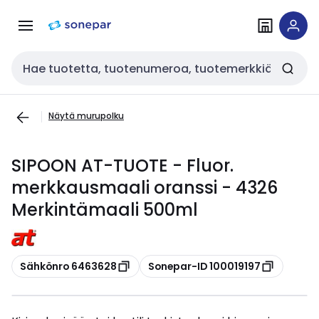
Siirry
Siirry
navigointiin
sisältöön
Haku
Näytä murupolku
SIPOON AT-TUOTE - Fluor.
merkkausmaali oranssi - 4326
Merkintämaali 500ml
Kopioi
Kopioi
Sähkönro 6463628
Sonepar-ID 100019197