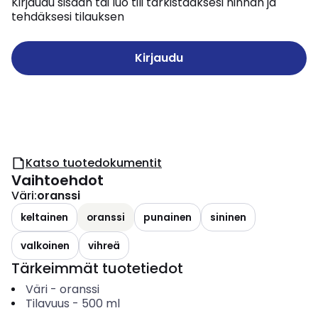
Kirjaudu sisään tai luo tili tarkistaaksesi hinnan ja
tehdäksesi tilauksen
Kirjaudu
Katso tuotedokumentit
Vaihtoehdot
Väri
:
oranssi
keltainen
oranssi
punainen
sininen
valkoinen
vihreä
Tärkeimmät tuotetiedot
Väri
-
oranssi
Tilavuus
-
500
ml