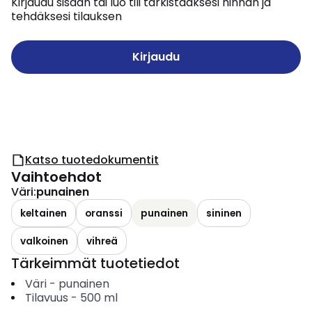
Kirjaudu sisään tai luo tili tarkistaaksesi hinnan ja
tehdäksesi tilauksen
Kirjaudu
Katso tuotedokumentit
Vaihtoehdot
Väri
:
punainen
keltainen
oranssi
punainen
sininen
valkoinen
vihreä
Tärkeimmät tuotetiedot
Väri
-
punainen
Tilavuus
-
500
ml