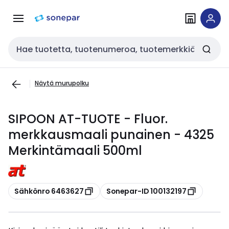
Siirry
Siirry
navigointiin
sisältöön
Haku
Näytä murupolku
SIPOON AT-TUOTE - Fluor.
merkkausmaali punainen - 4325
Merkintämaali 500ml
Kopioi
Kopioi
Sähkönro 6463627
Sonepar-ID 100132197