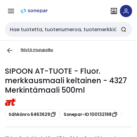
Siirry
Siirry
navigointiin
sisältöön
Haku
Näytä murupolku
SIPOON AT-TUOTE - Fluor.
merkkausmaali keltainen - 4327
Merkintämaali 500ml
Kopioi
Kopioi
Sähkönro 6463629
Sonepar-ID 100132198