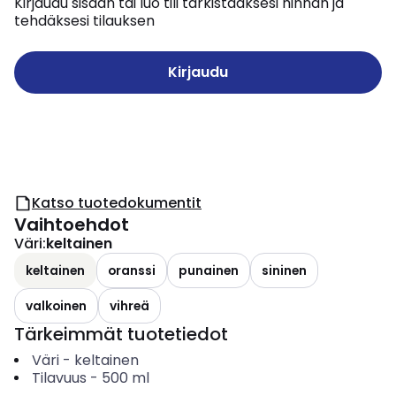
Kirjaudu sisään tai luo tili tarkistaaksesi hinnan ja
tehdäksesi tilauksen
Kirjaudu
Katso tuotedokumentit
Vaihtoehdot
Väri
:
keltainen
keltainen
oranssi
punainen
sininen
valkoinen
vihreä
Tärkeimmät tuotetiedot
Väri
-
keltainen
Tilavuus
-
500
ml