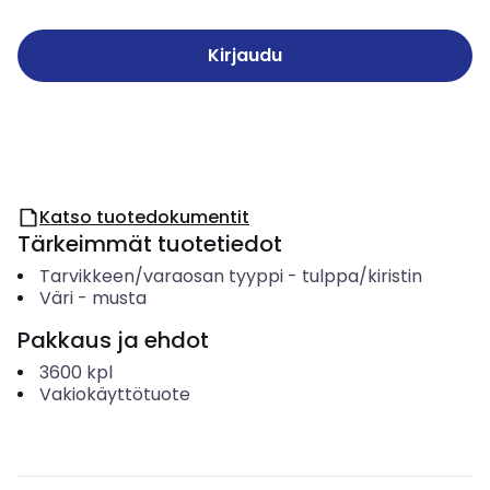
Kirjaudu
Katso tuotedokumentit
Tärkeimmät tuotetiedot
Tarvikkeen/varaosan tyyppi
-
tulppa/kiristin
Väri
-
musta
Pakkaus ja ehdot
3600
kpl
Vakiokäyttötuote