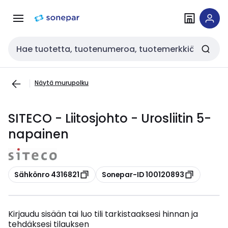
Siirry
Siirry
navigointiin
sisältöön
Haku
Näytä murupolku
SITECO - Liitosjohto - Urosliitin 5-
napainen
Kopioi
Kopioi
Sähkönro 4316821
Sonepar-ID 100120893
Kirjaudu sisään tai luo tili tarkistaaksesi hinnan ja
tehdäksesi tilauksen