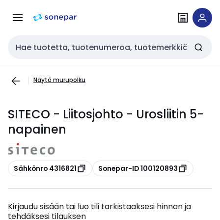
Siirry
Siirry
navigointiin
sisältöön
Haku
Näytä murupolku
SITECO - Liitosjohto - Urosliitin 5-
napainen
Kopioi
Kopioi
Sähkönro 4316821
Sonepar-ID 100120893
Kirjaudu sisään tai luo tili tarkistaaksesi hinnan ja
tehdäksesi tilauksen