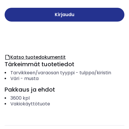
Kirjaudu
Katso tuotedokumentit
Tärkeimmät tuotetiedot
Tarvikkeen/varaosan tyyppi
-
tulppa/kiristin
Väri
-
musta
Pakkaus ja ehdot
3600
kpl
Vakiokäyttötuote