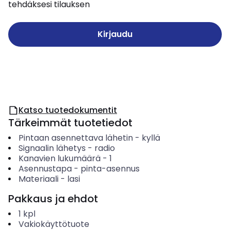
tehdäksesi tilauksen
Kirjaudu
Katso tuotedokumentit
Tärkeimmät tuotetiedot
Pintaan asennettava lähetin
-
kyllä
Signaalin lähetys
-
radio
Kanavien lukumäärä
-
1
Asennustapa
-
pinta-asennus
Materiaali
-
lasi
Pakkaus ja ehdot
1
kpl
Vakiokäyttötuote