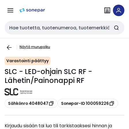
Siirry
Siirry
navigointiin
sisältöön
Haku
Näytä murupolku
Varastointi päättyy
SLC - LED-ohjain SLC RF -
Lähetin/Painonappi RF
Kopioi
Kopioi
Sähkönro 4048047
Sonepar-ID 100059226
Kirjaudu sisään tai luo tili tarkistaaksesi hinnan ja