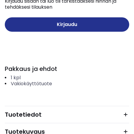
Kirjaudu sisään tai luo tili tarkistaaksesi hinnan ja
tehdäksesi tilauksen
Kirjaudu
Pakkaus ja ehdot
1
kpl
Vakiokäyttötuote
Tuotetiedot
Tuotekuvaus