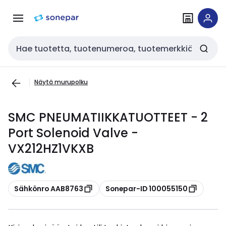
Siirry
Siirry
navigointiin
sisältöön
Haku
Näytä murupolku
SMC PNEUMATIIKKATUOTTEET - 2
Port Solenoid Valve -
VX212HZ1VKXB
Kopioi
Kopioi
Sähkönro AAB8763
Sonepar-ID 100055150