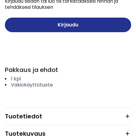
Kirjaudu sisään tai luo tili tarkistaaksesi hinnan ja
tehdäksesi tilauksen
Kirjaudu
Pakkaus ja ehdot
1
kpl
Vakiokäyttötuote
Tuotetiedot
Tuotekuvaus