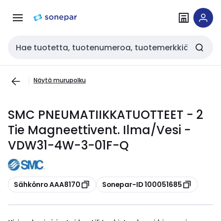
Siirry
Siirry
navigointiin
sisältöön
Haku
Näytä murupolku
SMC PNEUMATIIKKATUOTTEET - 2
Tie Magneettivent. Ilma/Vesi -
VDW31-4W-3-01F-Q
Kopioi
Kopioi
Sähkönro AAA8170
Sonepar-ID 100051685