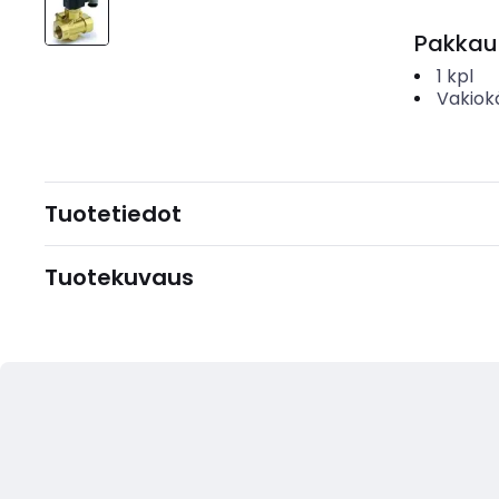
Pakkau
1
kpl
Vakiok
Tuotetiedot
Tuotekuvaus