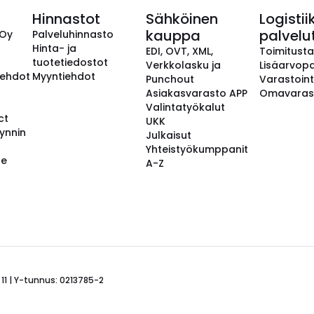
Hinnastot
Sähköinen
Logistii
kauppa
palvelu
 Oy
Palveluhinnasto
Hinta- ja
EDI, OVT, XML,
Toimitust
tuotetiedostot
Verkkolasku ja
Lisäarvopa
aehdot
Myyntiehdot
Punchout
Varastoint
Asiakasvarasto APP
Omavaras
Valintatyökalut
ct
UKK
ynnin
Julkaisut
Yhteistyökumppanit
se
A-Z
 11 | Y-tunnus: 0213785-2