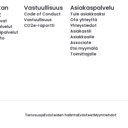
kan
Vastuullisuus
Asiakaspalvelu
t
Code of Conduct
Tule asiakkaaksi
Vastuullisuus
Ota yhteyttä
avat
CO2e-raportti
Yhteystiedot
lvelut
Asiakastili
ipalvelut
Asiakkaalle
to
Associate
Etsi myymälä
Toimittajalle
Tietosuoja
Evästeiden hallinta
Evästeet
Myyntiehdot