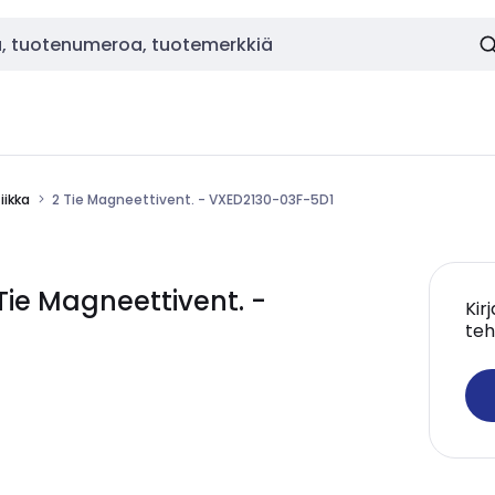
ikka
2 Tie Magneettivent. - VXED2130-03F-5D1
ie Magneettivent. -
Kir
teh