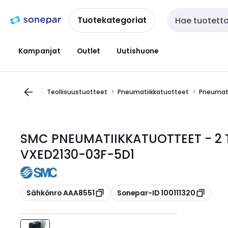
Siirry
Siirry
navigointiin
sisältöön
Tuotekategoriat
Haku
Kampanjat
Outlet
Uutishuone
Teollisuustuotteet
Pneumatiikkatuotteet
Pneumati
SMC PNEUMATIIKKATUOTTEET - 2 T
VXED2130-03F-5D1
Kopioi
Kopioi
Sähkönro AAA8551
Sonepar-ID 100111320