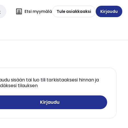
Etsi myymälä
Tule asiakkaaksi
Kirjaudu
jaudu sisään tai luo tili tarkistaaksesi hinnan ja
däksesi tilauksen
Kirjaudu