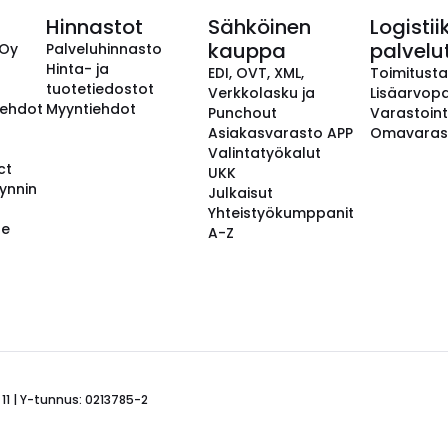
Hinnastot
Sähköinen
Logistii
kauppa
palvelu
 Oy
Palveluhinnasto
Hinta- ja
EDI, OVT, XML,
Toimitust
tuotetiedostot
Verkkolasku ja
Lisäarvopa
aehdot
Myyntiehdot
Punchout
Varastoint
Asiakasvarasto APP
Omavaras
Valintatyökalut
ct
UKK
ynnin
Julkaisut
Yhteistyökumppanit
se
A-Z
 11 | Y-tunnus: 0213785-2