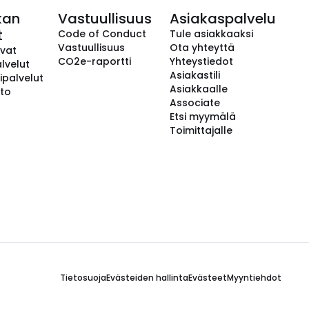
kan
Vastuullisuus
Asiakaspalvelu
t
Code of Conduct
Tule asiakkaaksi
Vastuullisuus
Ota yhteyttä
avat
CO2e-raportti
Yhteystiedot
lvelut
Asiakastili
ipalvelut
Asiakkaalle
to
Associate
Etsi myymälä
Toimittajalle
Tietosuoja
Evästeiden hallinta
Evästeet
Myyntiehdot