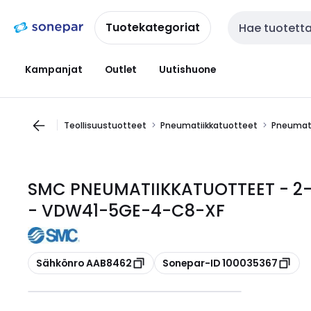
Siirry
Siirry
navigointiin
sisältöön
Tuotekategoriat
Haku
Kampanjat
Outlet
Uutishuone
Teollisuustuotteet
Pneumatiikkatuotteet
Pneumati
SMC PNEUMATIIKKATUOTTEET - 2-Ti
- VDW41-5GE-4-C8-XF
Kopioi
Kopioi
Sähkönro AAB8462
Sonepar-ID 100035367