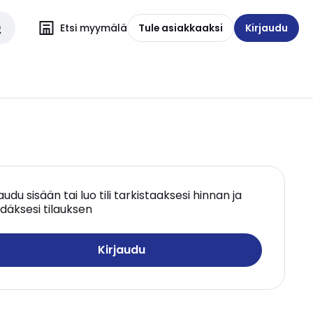
Etsi myymälä
Tule asiakkaaksi
Kirjaudu
jaudu sisään tai luo tili tarkistaaksesi hinnan ja
däksesi tilauksen
Kirjaudu