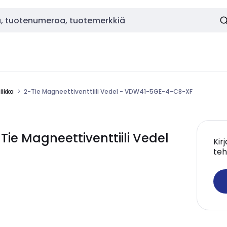
ikka
2-Tie Magneettiventtiili Vedel - VDW41-5GE-4-C8-XF
e Magneettiventtiili Vedel
Kir
teh