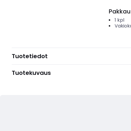
Pakkau
1
kpl
Vakiok
Tuotetiedot
Tuotekuvaus