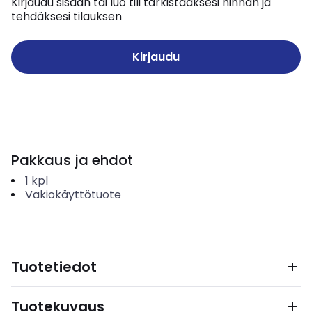
Kirjaudu sisään tai luo tili tarkistaaksesi hinnan ja
tehdäksesi tilauksen
Kirjaudu
Pakkaus ja ehdot
1
kpl
Vakiokäyttötuote
Tuotetiedot
Tuotekuvaus