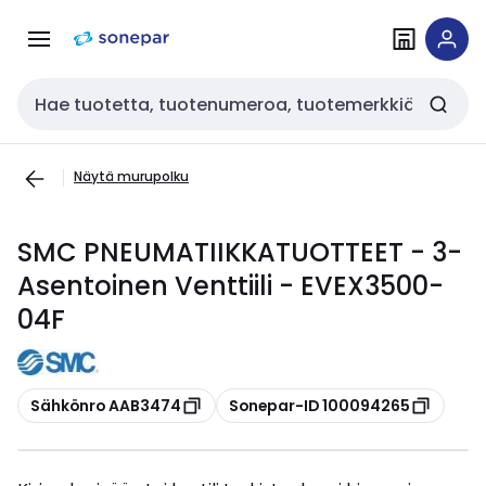
Siirry
Siirry
navigointiin
sisältöön
Haku
Näytä murupolku
SMC PNEUMATIIKKATUOTTEET - 3-
Asentoinen Venttiili - EVEX3500-
04F
Kopioi
Kopioi
Sähkönro AAB3474
Sonepar-ID 100094265