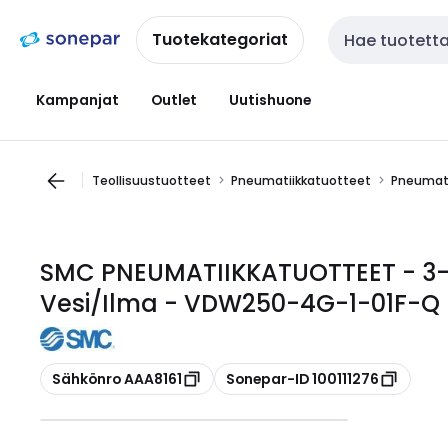
Siirry
Siirry
navigointiin
sisältöön
Tuotekategoriat
Haku
Kampanjat
Outlet
Uutishuone
Teollisuustuotteet
Pneumatiikkatuotteet
Pneumati
SMC PNEUMATIIKKATUOTTEET - 3-T
Vesi/Ilma - VDW250-4G-1-01F-Q
Kopioi
Kopioi
Sähkönro AAA8161
Sonepar-ID 100111276