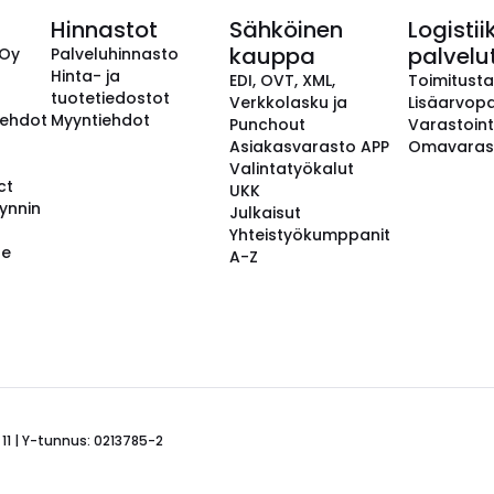
Hinnastot
Sähköinen
Logistii
kauppa
palvelu
 Oy
Palveluhinnasto
Hinta- ja
EDI, OVT, XML,
Toimitust
tuotetiedostot
Verkkolasku ja
Lisäarvopa
aehdot
Myyntiehdot
Punchout
Varastoint
Asiakasvarasto APP
Omavaras
Valintatyökalut
ct
UKK
ynnin
Julkaisut
Yhteistyökumppanit
se
A-Z
 11 | Y-tunnus: 0213785-2