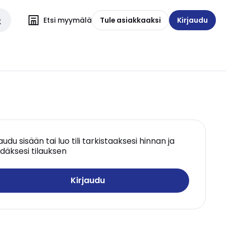
Etsi myymälä
Tule asiakkaaksi
Kirjaudu
jaudu sisään tai luo tili tarkistaaksesi hinnan ja
däksesi tilauksen
Kirjaudu