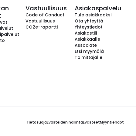
kan
Vastuullisuus
Asiakaspalvelu
t
Code of Conduct
Tule asiakkaaksi
Vastuullisuus
Ota yhteyttä
avat
CO2e-raportti
Yhteystiedot
lvelut
Asiakastili
ipalvelut
Asiakkaalle
to
Associate
Etsi myymälä
Toimittajalle
Tietosuoja
Evästeiden hallinta
Evästeet
Myyntiehdot