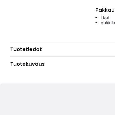
Pakkau
1
kpl
Vakiok
Tuotetiedot
Tuotekuvaus