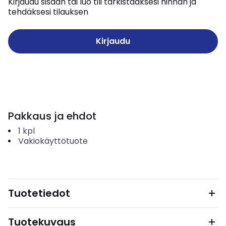
Kirjaudu sisään tai luo tili tarkistaaksesi hinnan ja
tehdäksesi tilauksen
Kirjaudu
Pakkaus ja ehdot
1
kpl
Vakiokäyttötuote
Tuotetiedot
Tuotekuvaus