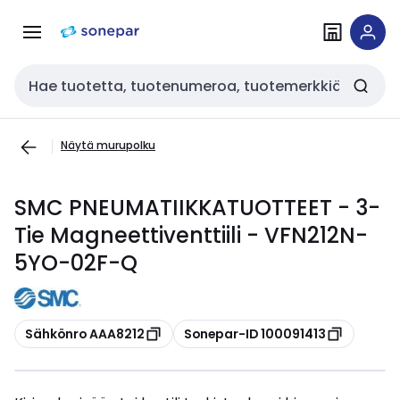
Siirry
Siirry
navigointiin
sisältöön
Haku
Näytä murupolku
SMC PNEUMATIIKKATUOTTEET - 3-
Tie Magneettiventtiili - VFN212N-
5YO-02F-Q
Kopioi
Kopioi
Sähkönro AAA8212
Sonepar-ID 100091413