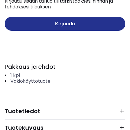
Kirjaudu sisään tai luo tili tarkistaaksesi hinnan ja
tehdäksesi tilauksen
Kirjaudu
Pakkaus ja ehdot
1
kpl
Vakiokäyttötuote
Tuotetiedot
Tuotekuvaus