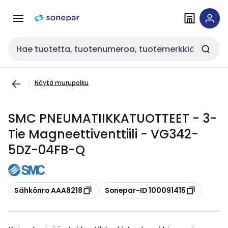
Siirry
Siirry
navigointiin
sisältöön
Haku
Näytä murupolku
SMC PNEUMATIIKKATUOTTEET - 3-
Tie Magneettiventtiili - VG342-
5DZ-04FB-Q
Kopioi
Kopioi
Sähkönro AAA8218
Sonepar-ID 100091415