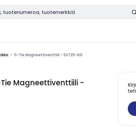
ikka
5-Tie Magneettiventtiili - S0725-6G
e Magneettiventtiili -
Kir
teh