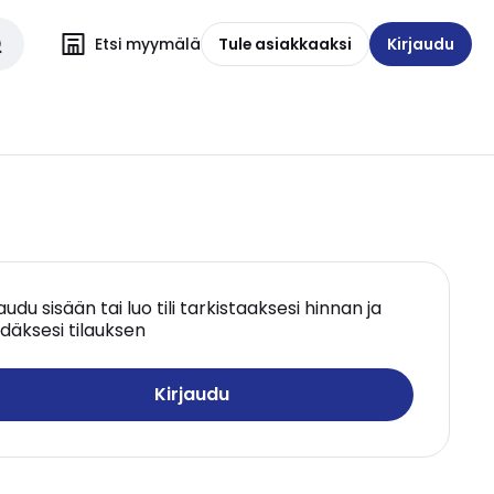
Etsi myymälä
Tule asiakkaaksi
Kirjaudu
jaudu sisään tai luo tili tarkistaaksesi hinnan ja
däksesi tilauksen
Kirjaudu