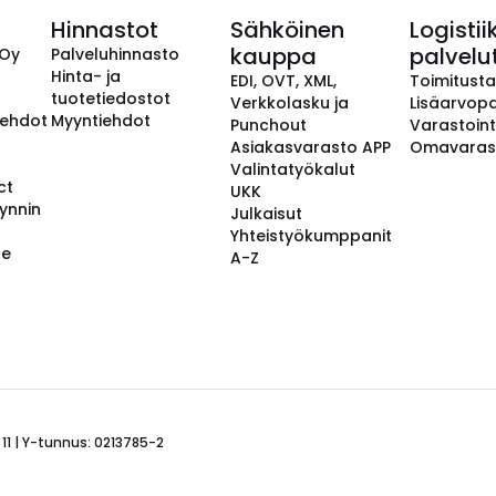
Hinnastot
Sähköinen
Logistii
kauppa
palvelu
 Oy
Palveluhinnasto
Hinta- ja
EDI, OVT, XML,
Toimitust
tuotetiedostot
Verkkolasku ja
Lisäarvopa
aehdot
Myyntiehdot
Punchout
Varastoint
Asiakasvarasto APP
Omavaras
Valintatyökalut
ct
UKK
ynnin
Julkaisut
Yhteistyökumppanit
se
A-Z
 11 | Y-tunnus: 0213785-2