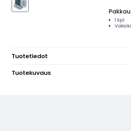
Pakkau
1
kpl
Vakiok
Tuotetiedot
Tuotekuvaus