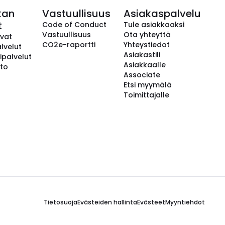
kan
Vastuullisuus
Asiakaspalvelu
t
Code of Conduct
Tule asiakkaaksi
Vastuullisuus
Ota yhteyttä
avat
CO2e-raportti
Yhteystiedot
lvelut
Asiakastili
ipalvelut
Asiakkaalle
to
Associate
Etsi myymälä
Toimittajalle
Tietosuoja
Evästeiden hallinta
Evästeet
Myyntiehdot