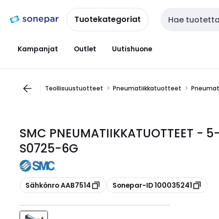
Siirry
Siirry
navigointiin
sisältöön
Tuotekategoriat
Haku
Kampanjat
Outlet
Uutishuone
Teollisuustuotteet
Pneumatiikkatuotteet
Pneumati
SMC PNEUMATIIKKATUOTTEET - 5-Ti
S0725-6G
Kopioi
Kopioi
Sähkönro AAB7514
Sonepar-ID 100035241