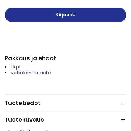
Kirjaudu
Pakkaus ja ehdot
1
kpl
Vakiokäyttötuote
Tuotetiedot
Tuotekuvaus