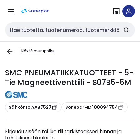
Siirry
Siirry
navigointiin
sisältöön
Haku
Näytä murupolku
SMC PNEUMATIIKKATUOTTEET - 5-
Tie Magneettiventtiili - S07B5-5M
Kopioi
Kopioi
Sähkönro AAB7527
Sonepar-ID 100094754
Kirjaudu sisään tai luo tili tarkistaaksesi hinnan ja
tehdäksesi tilauksen