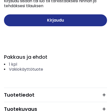
Kirjaudu sisään tai luo tili tarkistaaksesi hinnan ja
tehdäksesi tilauksen
Kirjaudu
Pakkaus ja ehdot
1
kpl
Vakiokäyttötuote
Tuotetiedot
Tuotekuvaus