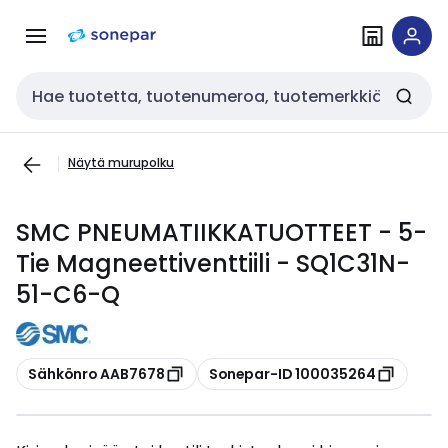
Siirry
Siirry
navigointiin
sisältöön
Haku
Näytä murupolku
SMC PNEUMATIIKKATUOTTEET - 5-
Tie Magneettiventtiili - SQ1C31N-
51-C6-Q
Kopioi
Kopioi
Sähkönro AAB7678
Sonepar-ID 100035264