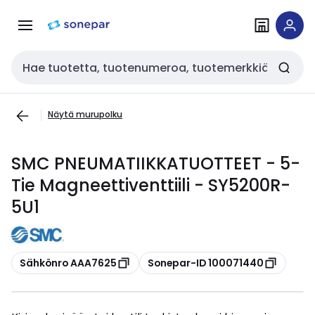
Siirry
Siirry
navigointiin
sisältöön
Haku
Näytä murupolku
SMC PNEUMATIIKKATUOTTEET - 5-
Tie Magneettiventtiili - SY5200R-
5U1
Kopioi
Kopioi
Sähkönro AAA7625
Sonepar-ID 100071440