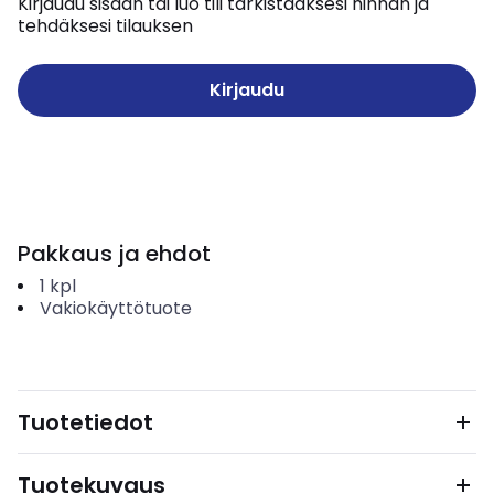
Kirjaudu sisään tai luo tili tarkistaaksesi hinnan ja
tehdäksesi tilauksen
Kirjaudu
Pakkaus ja ehdot
1
kpl
Vakiokäyttötuote
Tuotetiedot
Tuotekuvaus