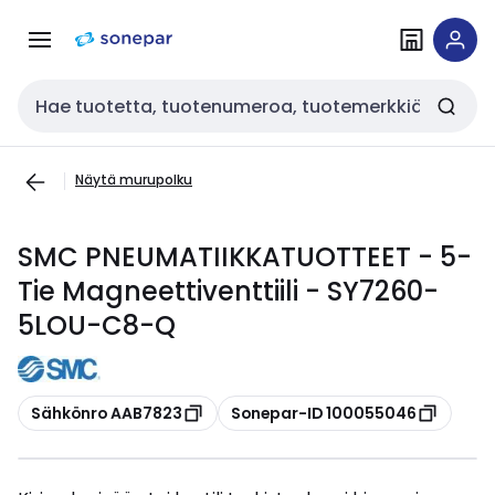
Siirry
Siirry
navigointiin
sisältöön
Haku
Näytä murupolku
SMC PNEUMATIIKKATUOTTEET - 5-
Tie Magneettiventtiili - SY7260-
5LOU-C8-Q
Kopioi
Kopioi
Sähkönro AAB7823
Sonepar-ID 100055046