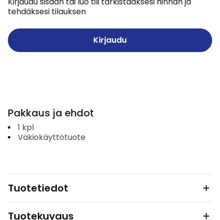
Kirjaudu sisään tai luo tili tarkistaaksesi hinnan ja
tehdäksesi tilauksen
Kirjaudu
Pakkaus ja ehdot
1
kpl
Vakiokäyttötuote
Tuotetiedot
Tuotekuvaus