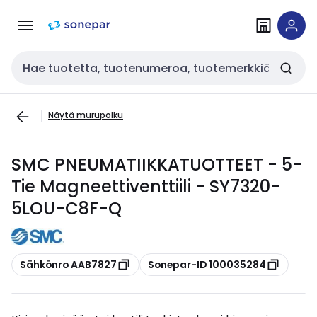
Siirry
Siirry
navigointiin
sisältöön
Haku
Näytä murupolku
SMC PNEUMATIIKKATUOTTEET - 5-
Tie Magneettiventtiili - SY7320-
5LOU-C8F-Q
Kopioi
Kopioi
Sähkönro AAB7827
Sonepar-ID 100035284