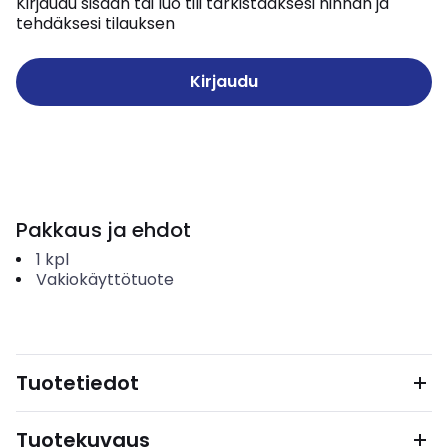
Kirjaudu sisään tai luo tili tarkistaaksesi hinnan ja
tehdäksesi tilauksen
Kirjaudu
Pakkaus ja ehdot
1
kpl
Vakiokäyttötuote
Tuotetiedot
Tuotekuvaus