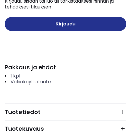
Kirjaudu sisään tai luo tili tarkistaaksesi hinnan ja
tehdäksesi tilauksen
Kirjaudu
Pakkaus ja ehdot
1
kpl
Vakiokäyttötuote
Tuotetiedot
Tuotekuvaus