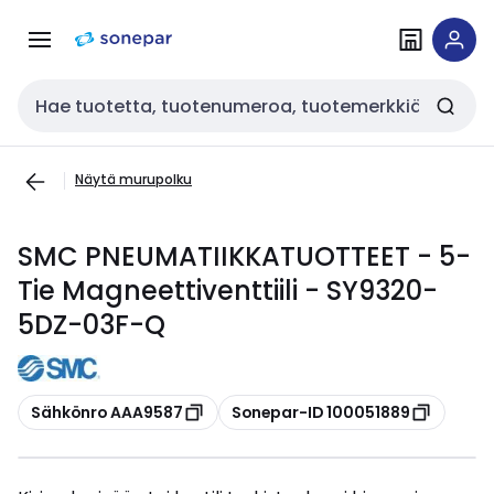
Siirry
Siirry
navigointiin
sisältöön
Haku
Näytä murupolku
SMC PNEUMATIIKKATUOTTEET - 5-
Tie Magneettiventtiili - SY9320-
5DZ-03F-Q
Kopioi
Kopioi
Sähkönro AAA9587
Sonepar-ID 100051889