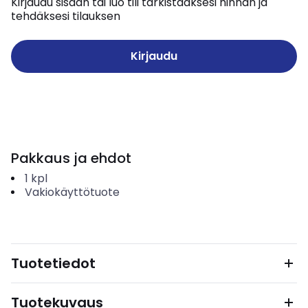
Kirjaudu sisään tai luo tili tarkistaaksesi hinnan ja
tehdäksesi tilauksen
Kirjaudu
Pakkaus ja ehdot
1
kpl
Vakiokäyttötuote
Tuotetiedot
Tuotekuvaus