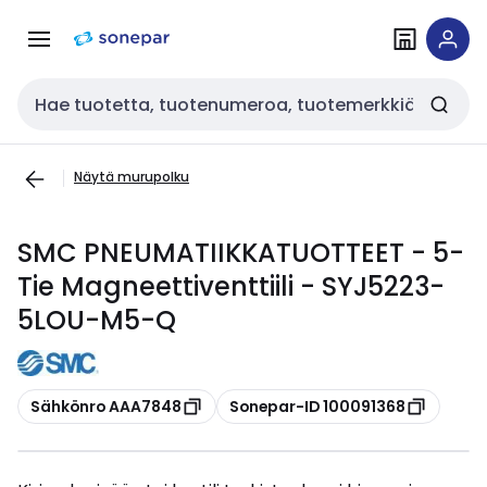
Siirry
Siirry
navigointiin
sisältöön
Haku
Näytä murupolku
SMC PNEUMATIIKKATUOTTEET - 5-
Tie Magneettiventtiili - SYJ5223-
5LOU-M5-Q
Kopioi
Kopioi
Sähkönro AAA7848
Sonepar-ID 100091368