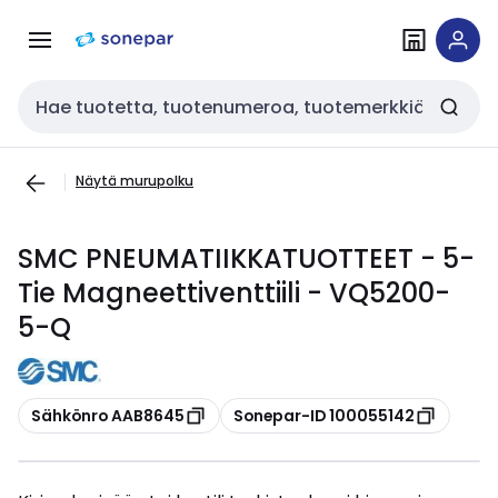
Siirry
Siirry
navigointiin
sisältöön
Haku
Näytä murupolku
SMC PNEUMATIIKKATUOTTEET - 5-
Tie Magneettiventtiili - VQ5200-
5-Q
Kopioi
Kopioi
Sähkönro AAB8645
Sonepar-ID 100055142