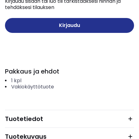
Kirjaudu sisään tai luo tili tarkistaaksesi hinnan ja
tehdäksesi tilauksen
Kirjaudu
Pakkaus ja ehdot
1
kpl
Vakiokäyttötuote
Tuotetiedot
Tuotekuvaus