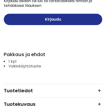
Kirjaudu sisään tai luo tili tarkistaaksesi hinnan ja
tehdäksesi tilauksen
Kirjaudu
Pakkaus ja ehdot
1
kpl
Vakiokäyttötuote
Tuotetiedot
Tuotekuvaus