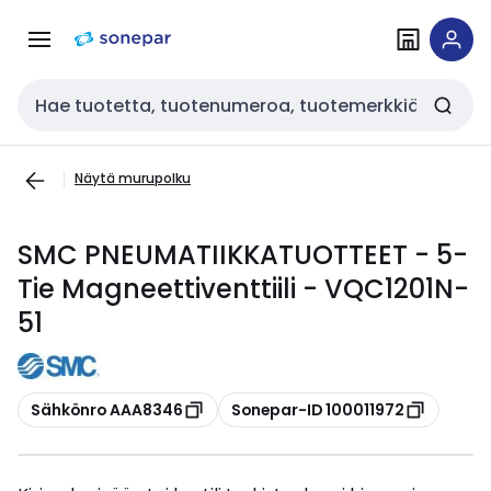
Siirry
Siirry
navigointiin
sisältöön
Haku
Näytä murupolku
SMC PNEUMATIIKKATUOTTEET - 5-
Tie Magneettiventtiili - VQC1201N-
51
Kopioi
Kopioi
Sähkönro AAA8346
Sonepar-ID 100011972