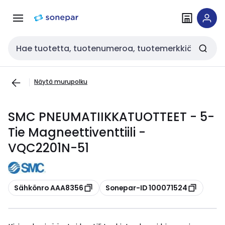
Siirry
Siirry
navigointiin
sisältöön
Haku
Näytä murupolku
SMC PNEUMATIIKKATUOTTEET - 5-
Tie Magneettiventtiili -
VQC2201N-51
Kopioi
Kopioi
Sähkönro AAA8356
Sonepar-ID 100071524