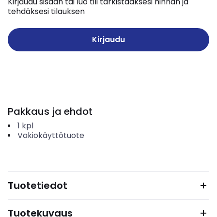
Kirjaudu sisään tai luo tili tarkistaaksesi hinnan ja
tehdäksesi tilauksen
Kirjaudu
Pakkaus ja ehdot
1
kpl
Vakiokäyttötuote
Tuotetiedot
Tuotekuvaus