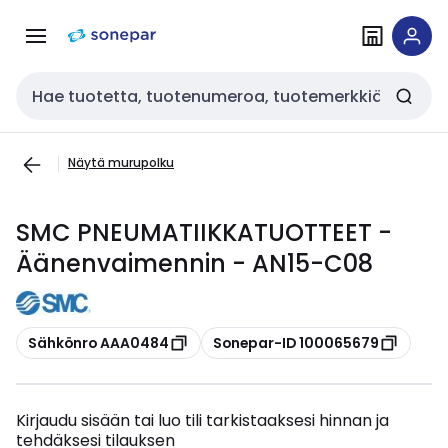
Siirry
Siirry
navigointiin
sisältöön
Haku
Näytä murupolku
SMC PNEUMATIIKKATUOTTEET -
Äänenvaimennin - AN15-C08
Kopioi
Kopioi
Sähkönro AAA0484
Sonepar-ID 100065679
Kirjaudu sisään tai luo tili tarkistaaksesi hinnan ja
tehdäksesi tilauksen