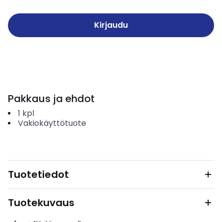
Kirjaudu
Pakkaus ja ehdot
1
kpl
Vakiokäyttötuote
Tuotetiedot
Tuotekuvaus