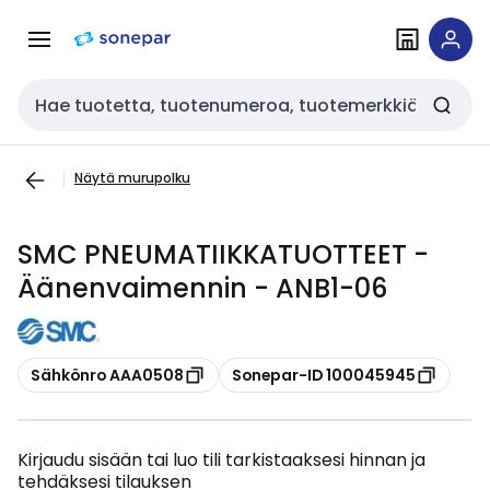
Siirry
Siirry
navigointiin
sisältöön
Haku
Näytä murupolku
SMC PNEUMATIIKKATUOTTEET -
Äänenvaimennin - ANB1-06
Kopioi
Kopioi
Sähkönro AAA0508
Sonepar-ID 100045945
Kirjaudu sisään tai luo tili tarkistaaksesi hinnan ja
tehdäksesi tilauksen