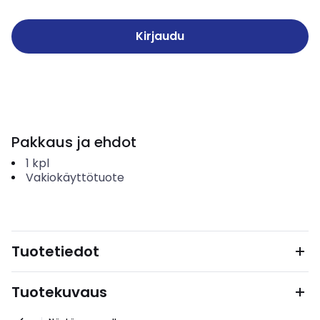
Kirjaudu
Pakkaus ja ehdot
1
kpl
Vakiokäyttötuote
Tuotetiedot
Tuotekuvaus