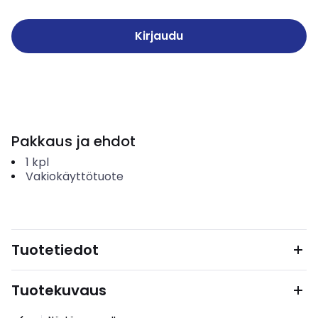
Kirjaudu
Pakkaus ja ehdot
1
kpl
Vakiokäyttötuote
Tuotetiedot
Tuotekuvaus