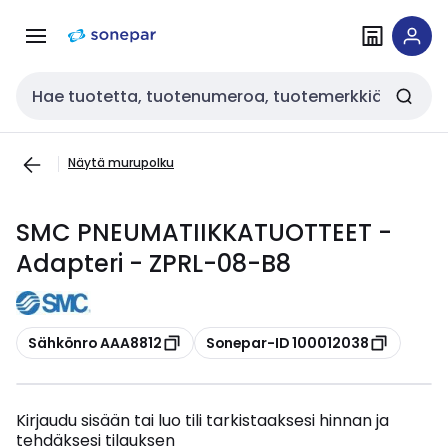
Siirry
Siirry
navigointiin
sisältöön
Haku
Näytä murupolku
SMC PNEUMATIIKKATUOTTEET -
Adapteri - ZPRL-08-B8
Kopioi
Kopioi
Sähkönro AAA8812
Sonepar-ID 100012038
Kirjaudu sisään tai luo tili tarkistaaksesi hinnan ja
tehdäksesi tilauksen