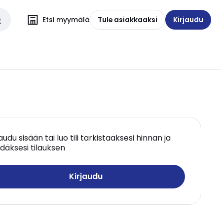
Etsi myymälä
Tule asiakkaaksi
Kirjaudu
jaudu sisään tai luo tili tarkistaaksesi hinnan ja
däksesi tilauksen
Kirjaudu