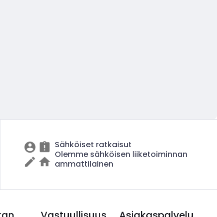
Sähköiset ratkaisut
Olemme sähköisen liiketoiminnan
ammattilainen
kan
Vastuullisuus
Asiakaspalvelu