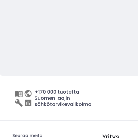
+170 000 tuotetta
Suomen laajin
sähkötarvikevalikoima
Seuraa meitä
Yritys