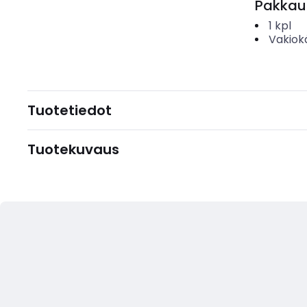
Pakkau
1
kpl
Vakiok
Tuotetiedot
Tuotekuvaus