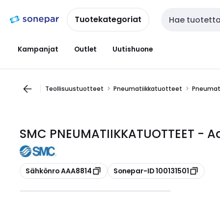
Siirry
Siirry
navigointiin
sisältöön
Tuotekategoriat
Haku
Kampanjat
Outlet
Uutishuone
Teollisuustuotteet
Pneumatiikkatuotteet
Pneumati
SMC PNEUMATIIKKATUOTTEET - Ad
Kopioi
Kopioi
Sähkönro AAA8814
Sonepar-ID 100131501