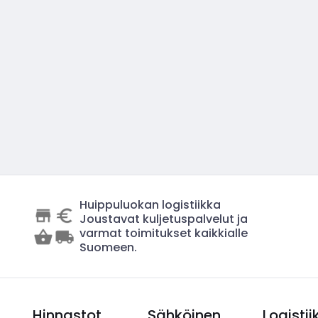
Huippuluokan logistiikka
Joustavat kuljetuspalvelut ja
varmat toimitukset kaikkialle
Suomeen.
Hinnastot
Sähköinen
Logistii