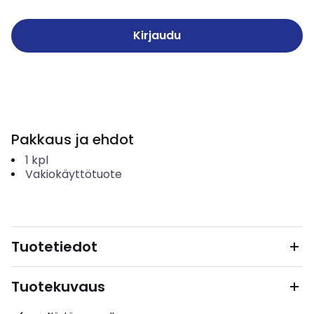
Kirjaudu
Pakkaus ja ehdot
1
kpl
Vakiokäyttötuote
Tuotetiedot
Tuotekuvaus