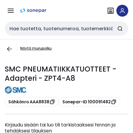
Siirry
Siirry
navigointiin
sisältöön
Haku
Näytä murupolku
SMC PNEUMATIIKKATUOTTEET -
Adapteri - ZPT4-A8
Kopioi
Kopioi
Sähkönro AAA8838
Sonepar-ID 100091482
Kirjaudu sisään tai luo tili tarkistaaksesi hinnan ja
tehdäksesi tilauksen