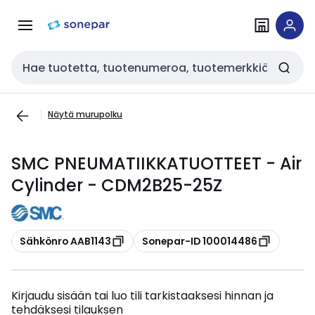
Siirry
Siirry
navigointiin
sisältöön
Haku
Näytä murupolku
SMC PNEUMATIIKKATUOTTEET - Air
Cylinder - CDM2B25-25Z
Kopioi
Kopioi
Sähkönro AAB1143
Sonepar-ID 100014486
Kirjaudu sisään tai luo tili tarkistaaksesi hinnan ja
tehdäksesi tilauksen