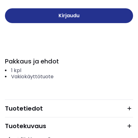
Kirjaudu
Pakkaus ja ehdot
1
kpl
Vakiokäyttötuote
Tuotetiedot
Tuotekuvaus