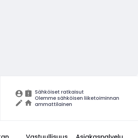
Sähköiset ratkaisut
Olemme sähköisen liiketoiminnan
ammattilainen
kan
Vastuullisuus
Asiakaspalvelu