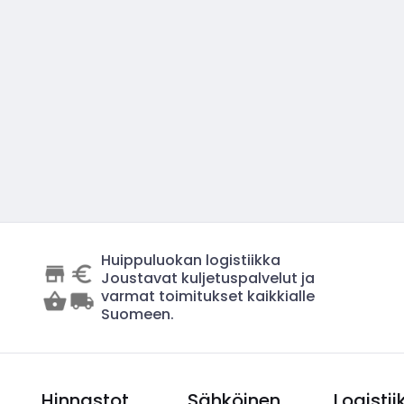
Huippuluokan logistiikka
Joustavat kuljetuspalvelut ja
varmat toimitukset kaikkialle
Suomeen.
Hinnastot
Sähköinen
Logistii