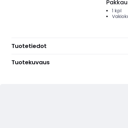
Pakkau
1
kpl
Vakiok
Tuotetiedot
Tuotekuvaus