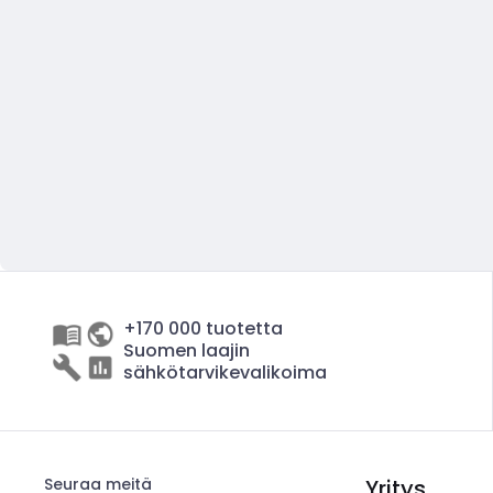
+170 000 tuotetta
Suomen laajin
sähkötarvikevalikoima
Seuraa meitä
Yritys