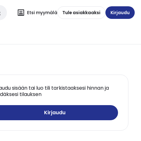
Etsi myymälä
Tule asiakkaaksi
Kirjaudu
jaudu sisään tai luo tili tarkistaaksesi hinnan ja
däksesi tilauksen
Kirjaudu