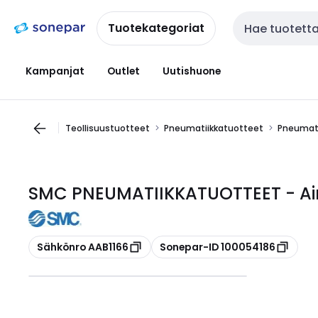
Siirry
Siirry
navigointiin
sisältöön
Tuotekategoriat
Haku
Kampanjat
Outlet
Uutishuone
Teollisuustuotteet
Pneumatiikkatuotteet
Pneumati
SMC PNEUMATIIKKATUOTTEET - Ai
Kopioi
Kopioi
Sähkönro AAB1166
Sonepar-ID 100054186