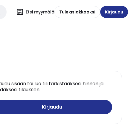
Etsi myymälä
Tule asiakkaaksi
Kirjaudu
jaudu sisään tai luo tili tarkistaaksesi hinnan ja
däksesi tilauksen
Kirjaudu