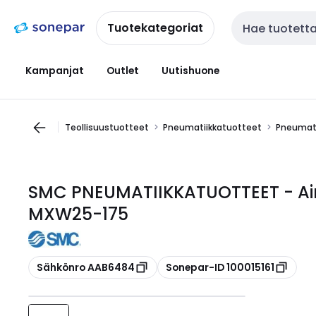
Siirry
Siirry
navigointiin
sisältöön
Tuotekategoriat
Haku
Kampanjat
Outlet
Uutishuone
Teollisuustuotteet
Pneumatiikkatuotteet
Pneumati
SMC PNEUMATIIKKATUOTTEET - Air
MXW25-175
Kopioi
Kopioi
Sähkönro AAB6484
Sonepar-ID 100015161