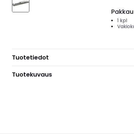
Pakkau
1
kpl
Vakiok
Tuotetiedot
Tuotekuvaus