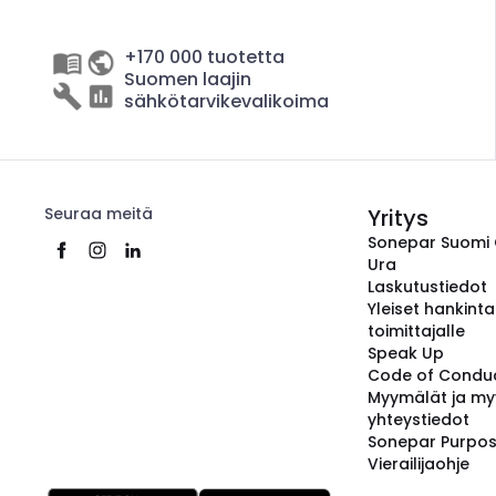
+170 000 tuotetta
Suomen laajin
sähkötarvikevalikoima
Seuraa meitä
Yritys
Sonepar Suomi
Ura
Laskutustiedot
Yleiset hankint
toimittajalle
Speak Up
Code of Condu
Myymälät ja my
yhteystiedot
Sonepar Purpo
Vierailijaohje