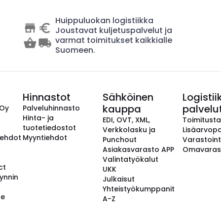
Huippuluokan logistiikka
Joustavat kuljetuspalvelut ja
varmat toimitukset kaikkialle
Suomeen.
Hinnastot
Sähköinen
Logistii
kauppa
palvelu
 Oy
Palveluhinnasto
Hinta- ja
EDI, OVT, XML,
Toimitust
tuotetiedostot
Verkkolasku ja
Lisäarvopa
aehdot
Myyntiehdot
Punchout
Varastoint
Asiakasvarasto APP
Omavaras
Valintatyökalut
ct
UKK
ynnin
Julkaisut
Yhteistyökumppanit
se
A-Z