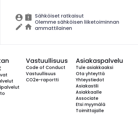
Sähköiset ratkaisut
Olemme sähköisen liiketoiminnan
ammattilainen
kan
Vastuullisuus
Asiakaspalvelu
t
Code of Conduct
Tule asiakkaaksi
Vastuullisuus
Ota yhteyttä
avat
CO2e-raportti
Yhteystiedot
lvelut
Asiakastili
ipalvelut
Asiakkaalle
to
Associate
Etsi myymälä
Toimittajalle