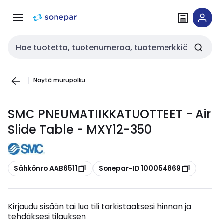
Siirry
Siirry
navigointiin
sisältöön
Haku
Näytä murupolku
SMC PNEUMATIIKKATUOTTEET - Air
Slide Table - MXY12-350
Kopioi
Kopioi
Sähkönro AAB6511
Sonepar-ID 100054869
Kirjaudu sisään tai luo tili tarkistaaksesi hinnan ja
tehdäksesi tilauksen