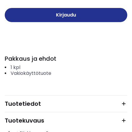
Kirjaudu
Pakkaus ja ehdot
1
kpl
Vakiokäyttötuote
Tuotetiedot
Tuotekuvaus