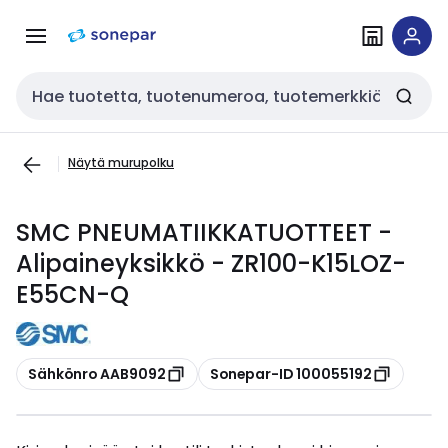
Siirry
Siirry
navigointiin
sisältöön
Haku
Näytä murupolku
SMC PNEUMATIIKKATUOTTEET -
Alipaineyksikkö - ZR100-K15LOZ-
E55CN-Q
Kopioi
Kopioi
Sähkönro AAB9092
Sonepar-ID 100055192