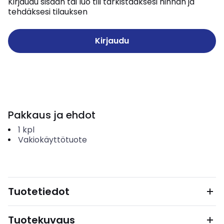
Kirjaudu sisään tai luo tili tarkistaaksesi hinnan ja
tehdäksesi tilauksen
Kirjaudu
Pakkaus ja ehdot
1
kpl
Vakiokäyttötuote
Tuotetiedot
Tuotekuvaus