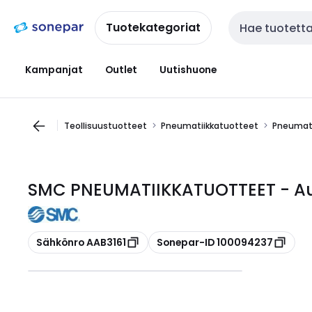
Siirry
Siirry
navigointiin
sisältöön
Tuotekategoriat
Haku
Kampanjat
Outlet
Uutishuone
Teollisuustuotteet
Pneumatiikkatuotteet
Pneumati
SMC PNEUMATIIKKATUOTTEET - Au
Kopioi
Kopioi
Sähkönro AAB3161
Sonepar-ID 100094237