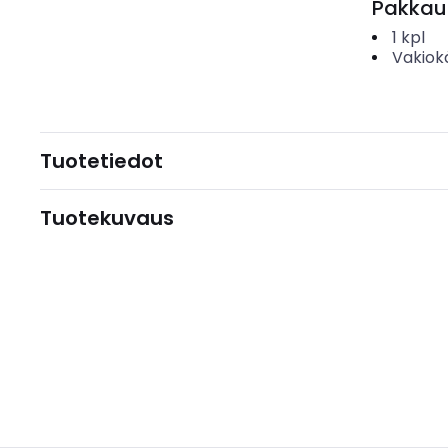
Pakkau
1
kpl
Vakiok
Tuotetiedot
Tuotekuvaus