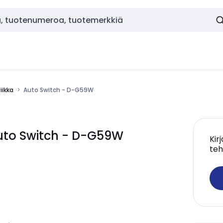
ikka
Auto Switch - D-G59W
to Switch - D-G59W
Kir
teh