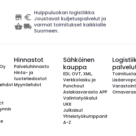
Huippuluokan logistiikka
Joustavat kuljetuspalvelut ja
varmat toimitukset kaikkialle
Suomeen.
Hinnastot
Sähköinen
Logistii
kauppa
palvelu
 Oy
Palveluhinnasto
Hinta- ja
EDI, OVT, XML,
Toimitust
tuotetiedostot
Verkkolasku ja
Lisäarvopa
aehdot
Myyntiehdot
Punchout
Varastoint
Asiakasvarasto APP
Omavaras
Valintatyökalut
ct
UKK
ynnin
Julkaisut
Yhteistyökumppanit
se
A-Z