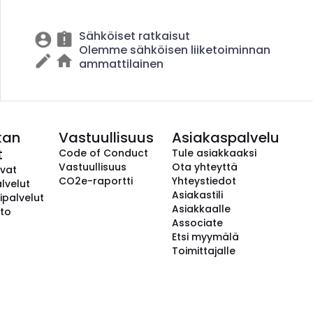
Sähköiset ratkaisut
Olemme sähköisen liiketoiminnan
ammattilainen
kan
Vastuullisuus
Asiakaspalvelu
t
Code of Conduct
Tule asiakkaaksi
Vastuullisuus
Ota yhteyttä
avat
CO2e-raportti
Yhteystiedot
lvelut
Asiakastili
ipalvelut
Asiakkaalle
to
Associate
Etsi myymälä
Toimittajalle