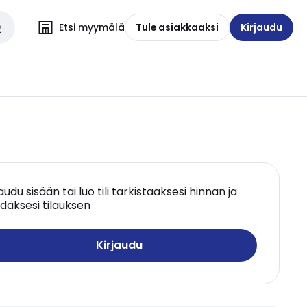
Etsi myymälä
Tule asiakkaaksi
Kirjaudu
jaudu sisään tai luo tili tarkistaaksesi hinnan ja
däksesi tilauksen
Kirjaudu