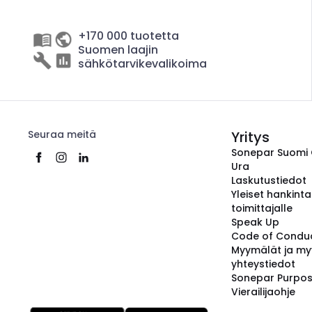
+170 000 tuotetta
Suomen laajin
sähkötarvikevalikoima
Seuraa meitä
Yritys
Sonepar Suomi
Ura
Laskutustiedot
Yleiset hankint
toimittajalle
Speak Up
Code of Condu
Myymälät ja my
yhteystiedot
Sonepar Purpo
Vierailijaohje