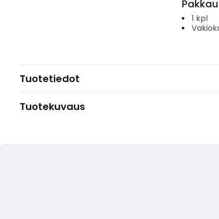
Pakkau
1
kpl
Vakiok
Tuotetiedot
Tuotekuvaus