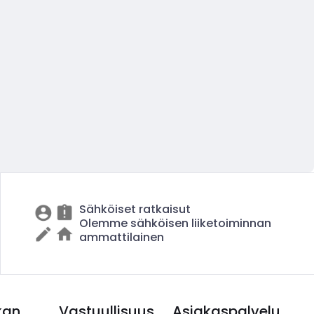
Sähköiset ratkaisut
Olemme sähköisen liiketoiminnan
ammattilainen
kan
Vastuullisuus
Asiakaspalvelu