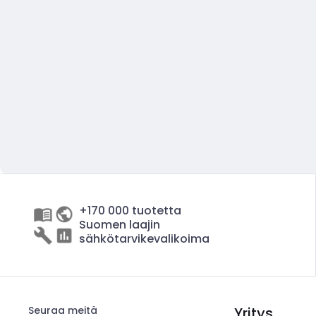
+170 000 tuotetta
Suomen laajin
sähkötarvikevalikoima
Seuraa meitä
Yritys