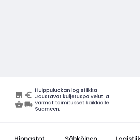
Huippuluokan logistiikka
Joustavat kuljetuspalvelut ja
varmat toimitukset kaikkialle
Suomeen.
Hinnastot
Sähköinen
Logistii