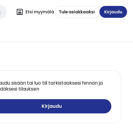
Etsi myymälä
Tule asiakkaaksi
Kirjaudu
jaudu sisään tai luo tili tarkistaaksesi hinnan ja
däksesi tilauksen
Kirjaudu