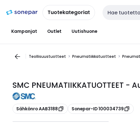
Siirry
Siirry
navigointiin
sisältöön
Tuotekategoriat
Haku
Kampanjat
Outlet
Uutishuone
Teollisuustuotteet
Pneumatiikkatuotteet
Pneumati
SMC PNEUMATIIKKATUOTTEET - Au
Kopioi
Kopioi
Sähkönro AAB3188
Sonepar-ID 100034739