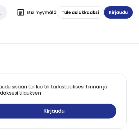
Etsi myymälä
Tule asiakkaaksi
Kirjaudu
jaudu sisään tai luo tili tarkistaaksesi hinnan ja
däksesi tilauksen
Kirjaudu