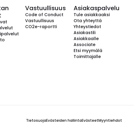
kan
Vastuullisuus
Asiakaspalvelu
t
Code of Conduct
Tule asiakkaaksi
Vastuullisuus
Ota yhteyttä
avat
CO2e-raportti
Yhteystiedot
lvelut
Asiakastili
ipalvelut
Asiakkaalle
to
Associate
Etsi myymälä
Toimittajalle
Tietosuoja
Evästeiden hallinta
Evästeet
Myyntiehdot