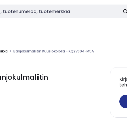
ikka
Banjokulmaliitin Kuusiokololla - KQ2VS04-M5A
jokulmaliitin
Kir
teh