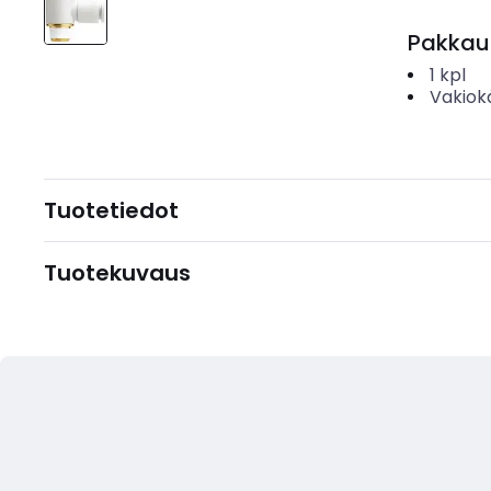
Pakkau
1
kpl
Vakiok
Tuotetiedot
Tuotekuvaus