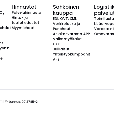
Hinnastot
Sähköinen
Logistii
kauppa
palvelu
 Oy
Palveluhinnasto
Hinta- ja
EDI, OVT, XML,
Toimitust
tuotetiedostot
Verkkolasku ja
Lisäarvopa
aehdot
Myyntiehdot
Punchout
Varastoint
Asiakasvarasto APP
Omavaras
Valintatyökalut
ct
UKK
ynnin
Julkaisut
Yhteistyökumppanit
se
A-Z
 11 | Y-tunnus: 0213785-2