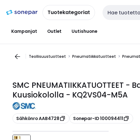
Siirry
Siirry
navigointiin
sisältöön
Tuotekategoriat
Haku
Kampanjat
Outlet
Uutishuone
Teollisuustuotteet
Pneumatiikkatuotteet
Pneumati
SMC PNEUMATIIKKATUOTTEET - Ban
Kuusiokololla - KQ2VS04-M5A
Kopioi
Kopioi
Sähkönro AAB4728
Sonepar-ID 100094411