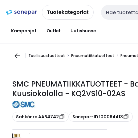
Siirry
Siirry
navigointiin
sisältöön
Tuotekategoriat
Haku
Kampanjat
Outlet
Uutishuone
Teollisuustuotteet
Pneumatiikkatuotteet
Pneumati
SMC PNEUMATIIKKATUOTTEET - Ban
Kuusiokololla - KQ2VS10-02AS
Kopioi
Kopioi
Sähkönro AAB4742
Sonepar-ID 100094413