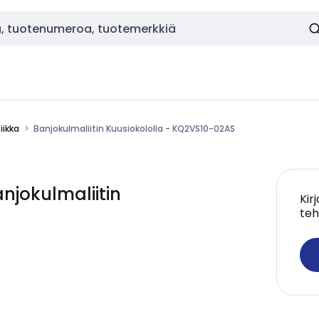
ikka
Banjokulmaliitin Kuusiokololla - KQ2VS10-02AS
jokulmaliitin
Kir
teh