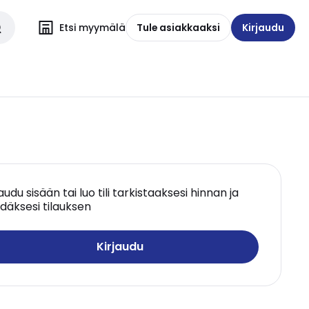
Etsi myymälä
Tule asiakkaaksi
Kirjaudu
jaudu sisään tai luo tili tarkistaaksesi hinnan ja
däksesi tilauksen
Kirjaudu