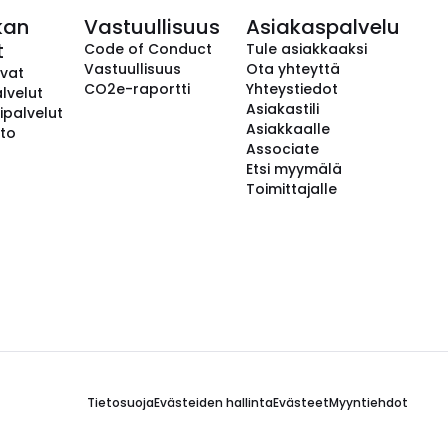
kan
Vastuullisuus
Asiakaspalvelu
t
Code of Conduct
Tule asiakkaaksi
Vastuullisuus
Ota yhteyttä
avat
CO2e-raportti
Yhteystiedot
lvelut
Asiakastili
ipalvelut
Asiakkaalle
to
Associate
Etsi myymälä
Toimittajalle
Tietosuoja
Evästeiden hallinta
Evästeet
Myyntiehdot