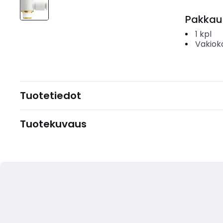
Pakkau
1
kpl
Vakiok
Tuotetiedot
Tuotekuvaus