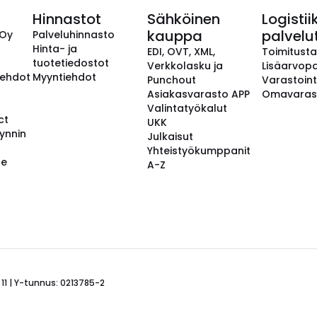
Hinnastot
Sähköinen
Logistii
kauppa
palvelu
 Oy
Palveluhinnasto
Hinta- ja
EDI, OVT, XML,
Toimitust
tuotetiedostot
Verkkolasku ja
Lisäarvopa
aehdot
Myyntiehdot
Punchout
Varastoint
Asiakasvarasto APP
Omavaras
Valintatyökalut
ct
UKK
ynnin
Julkaisut
Yhteistyökumppanit
se
A-Z
 11 | Y-tunnus: 0213785-2