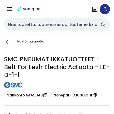
Siirry
Siirry
navigointiin
sisältöön
Haku
Näytä murupolku
SMC PNEUMATIIKKATUOTTEET -
Belt For Lesh Electric Actuato - LE-
D-1-1
Kopioi
Kopioi
Sähkönro AAA5049
Sonepar-ID 100071111