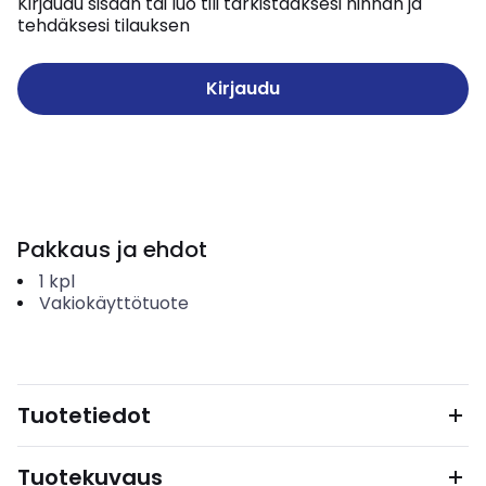
Kirjaudu sisään tai luo tili tarkistaaksesi hinnan ja
tehdäksesi tilauksen
Kirjaudu
Pakkaus ja ehdot
1
kpl
Vakiokäyttötuote
Tuotetiedot
Tuotekuvaus