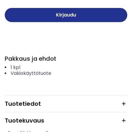
Kirjaudu
Pakkaus ja ehdot
1
kpl
Vakiokäyttötuote
Tuotetiedot
Tuotekuvaus