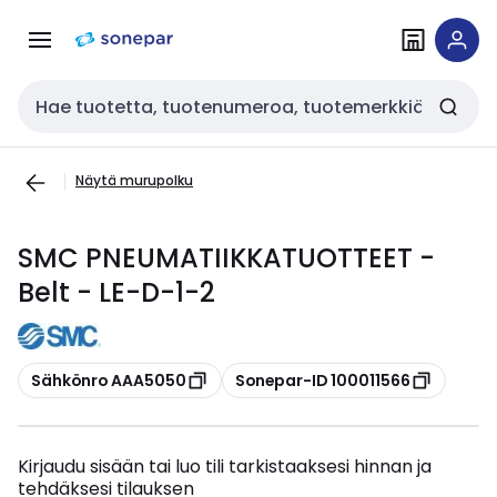
Siirry
Siirry
navigointiin
sisältöön
Haku
Näytä murupolku
SMC PNEUMATIIKKATUOTTEET -
Belt - LE-D-1-2
Kopioi
Kopioi
Sähkönro AAA5050
Sonepar-ID 100011566
Kirjaudu sisään tai luo tili tarkistaaksesi hinnan ja
tehdäksesi tilauksen