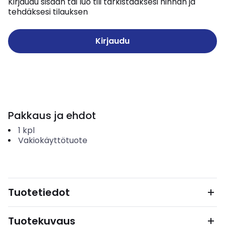
Kirjaudu sisään tai luo tili tarkistaaksesi hinnan ja
tehdäksesi tilauksen
Kirjaudu
Pakkaus ja ehdot
1
kpl
Vakiokäyttötuote
Tuotetiedot
Tuotekuvaus