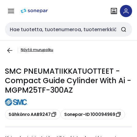
Siirry
Siirry
navigointiin
sisältöön
Haku
Näytä murupolku
SMC PNEUMATIIKKATUOTTEET -
Compact Guide Cylinder With Ai -
MGPM25TF-300AZ
Kopioi
Kopioi
Sähkönro AAB9247
Sonepar-ID 100094969