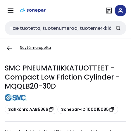
Siirry
Siirry
navigointiin
sisältöön
Haku
Näytä murupolku
SMC PNEUMATIIKKATUOTTEET -
Compact Low Friction Cylinder -
MQQLB20-30D
Kopioi
Kopioi
Sähkönro AAB5866
Sonepar-ID 100015085