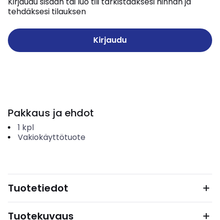
Kirjaudu sisään tai luo tili tarkistaaksesi hinnan ja
tehdäksesi tilauksen
Kirjaudu
Pakkaus ja ehdot
1
kpl
Vakiokäyttötuote
Tuotetiedot
Tuotekuvaus