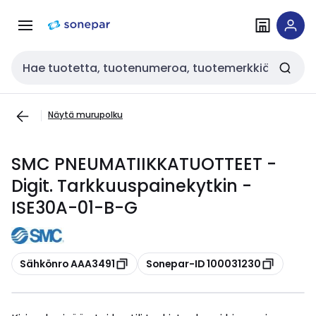
Siirry
Siirry
navigointiin
sisältöön
Haku
Näytä murupolku
SMC PNEUMATIIKKATUOTTEET -
Digit. Tarkkuuspainekytkin -
ISE30A-01-B-G
Kopioi
Kopioi
Sähkönro AAA3491
Sonepar-ID 100031230