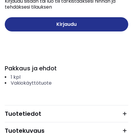
Kirjaudu sisään tai luo tili tarkistaaksesi hinnan ja
tehdäksesi tilauksen
Kirjaudu
Pakkaus ja ehdot
1
kpl
Vakiokäyttötuote
Tuotetiedot
Tuotekuvaus