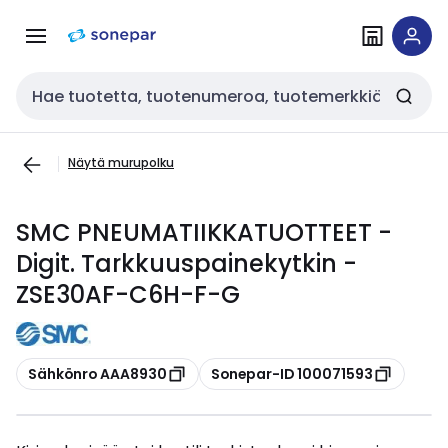
Siirry
Siirry
navigointiin
sisältöön
Haku
Näytä murupolku
SMC PNEUMATIIKKATUOTTEET -
Digit. Tarkkuuspainekytkin -
ZSE30AF-C6H-F-G
Kopioi
Kopioi
Sähkönro AAA8930
Sonepar-ID 100071593