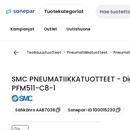
Siirry
Siirry
navigointiin
sisältöön
Tuotekategoriat
Haku
Kampanjat
Outlet
Uutishuone
Teollisuustuotteet
Pneumatiikkatuotteet
Pneumati
SMC PNEUMATIIKKATUOTTEET - Digi
PFM511-C8-1
Kopioi
Kopioi
Sähkönro AAB7036
Sonepar-ID 100015230