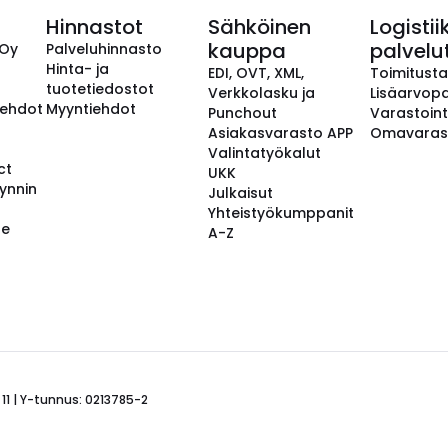
Hinnastot
Sähköinen
Logistii
kauppa
palvelu
 Oy
Palveluhinnasto
Hinta- ja
EDI, OVT, XML,
Toimitust
tuotetiedostot
Verkkolasku ja
Lisäarvopa
aehdot
Myyntiehdot
Punchout
Varastoint
Asiakasvarasto APP
Omavaras
Valintatyökalut
ct
UKK
ynnin
Julkaisut
Yhteistyökumppanit
se
A-Z
 11 | Y-tunnus: 0213785-2