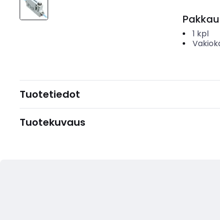
Pakkau
1
kpl
Vakiok
Tuotetiedot
Tuotekuvaus