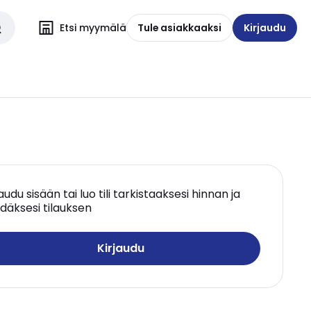
Etsi myymälä
Tule asiakkaaksi
Kirjaudu
jaudu sisään tai luo tili tarkistaaksesi hinnan ja
däksesi tilauksen
Kirjaudu