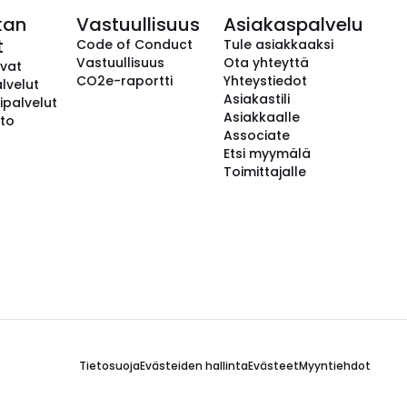
kan
Vastuullisuus
Asiakaspalvelu
t
Code of Conduct
Tule asiakkaaksi
Vastuullisuus
Ota yhteyttä
avat
CO2e-raportti
Yhteystiedot
lvelut
Asiakastili
ipalvelut
Asiakkaalle
to
Associate
Etsi myymälä
Toimittajalle
Tietosuoja
Evästeiden hallinta
Evästeet
Myyntiehdot