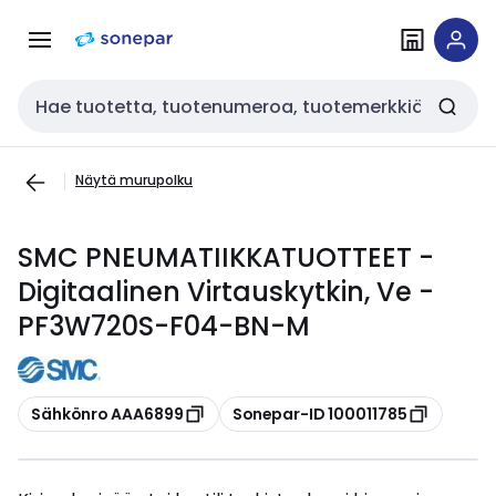
Siirry
Siirry
navigointiin
sisältöön
Haku
Näytä murupolku
SMC PNEUMATIIKKATUOTTEET -
Digitaalinen Virtauskytkin, Ve -
PF3W720S-F04-BN-M
Kopioi
Kopioi
Sähkönro AAA6899
Sonepar-ID 100011785