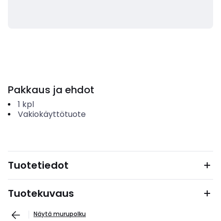
Pakkaus ja ehdot
1
kpl
Vakiokäyttötuote
Tuotetiedot
Tuotekuvaus
Näytä murupolku