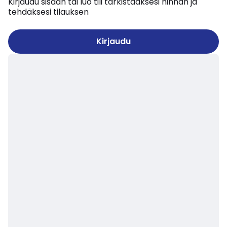
Kirjaudu sisään tai luo tili tarkistaaksesi hinnan ja
tehdäksesi tilauksen
Kirjaudu