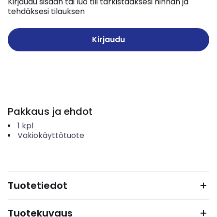
Kirjaudu sisään tai luo tili tarkistaaksesi hinnan ja
tehdäksesi tilauksen
Kirjaudu
Pakkaus ja ehdot
1
kpl
Vakiokäyttötuote
Tuotetiedot
Tuotekuvaus