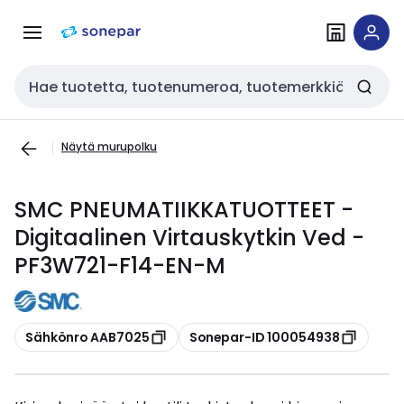
Siirry
Siirry
navigointiin
sisältöön
Haku
Näytä murupolku
SMC PNEUMATIIKKATUOTTEET -
Digitaalinen Virtauskytkin Ved -
PF3W721-F14-EN-M
Kopioi
Kopioi
Sähkönro AAB7025
Sonepar-ID 100054938