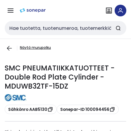
Siirry
Siirry
navigointiin
sisältöön
Haku
Näytä murupolku
SMC PNEUMATIIKKATUOTTEET -
Double Rod Plate Cylinder -
MDUWB32TF-15DZ
Kopioi
Kopioi
Sähkönro AAB5130
Sonepar-ID 100094456