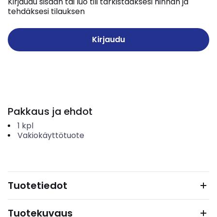
Kirjaudu sisään tai luo tili tarkistaaksesi hinnan ja
tehdäksesi tilauksen
Kirjaudu
Pakkaus ja ehdot
1
kpl
Vakiokäyttötuote
Tuotetiedot
Tuotekuvaus